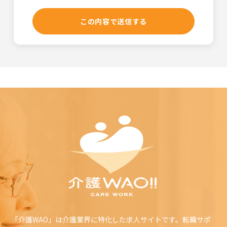
利用規約の範囲
介護WAOの利用者は介護WAOの利用に関して適用される、以
下の利用規約を承認するものとします。
利用規約の変更
本利用規約は如何なる理由でも通知なしに変更する場合があ
ります。
サービスの変更・停止
当社は、当サイトの全てまたは一部のサービスをいつでも、
変更または停止することができるものとします。サービス変
更・停止の際、当社はできうる限りの方法で、利用者に対し
てその旨を事前に告知するものとします。但し、天災などや
むを得ぬ場合は事前に告知することなく、サービスを変更・
停止できるものとします。 サービスの変更または停止に伴
い、利用者に損害が発生した場合、当社は一切の責任を負わ
ないものとします。
責任の制約
如何なる状況においても当社は、第三者を介したものも含
め、本ソフトウェアまたはサービスの利用者による使用また
「介護WAO」は介護業界に特化した求人サイトです。転職サポ
は誤用に対する責任を一切負いません。この責任の制約は、