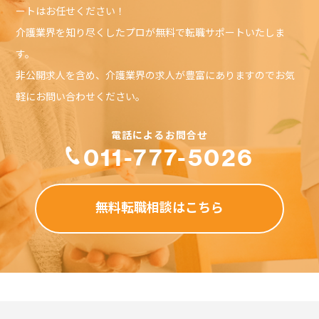
ートはお任せください！
当社が、そのような損害の可能性について通告されていた場
合であっても、それが保証、契約、故意または無意識による
介護業界を知り尽くしたプロが無料で転職サポートいたしま
不法行為、その他に基づいているかどうかによらず、直接、
す。
間接、付随、結果的、特殊、懲戒的および懲罰的損害賠償を
回避するために適用されます。この責任の制約は、損害が、
非公開求人を含め、介護業界の求人が豊富にありますのでお気
第三者を介したものも含め、本ソフトウェアまたはサービス
の使用または誤用および依存の結果であるか、本ソフトウェ
軽にお問い合わせください。
アまたはサービスを使用できないためか、本ソフトウェアま
たはサービスの中断、一時停止、終了のいずれかの結果かに
かかわらず、適用されます。この責任の制約は、権利侵害の
防止方法による本質的目的の不履行にかかわらず法律で許容
011-777-5026
された最大の範囲で適用されます。
禁止事項
無料転職相談はこちら
利用者は、介護WAOにおいて以下の行為をすることはできま
せん。
・虚偽の情報を登録し、提供する行為
・第三者の著作権、商標権、プライバシー権、肖像権等すべ
ての法的権利を侵害する行為
・犯罪的行為に結びつく行為
・公序良俗に反する行為
・反社会的活動に関する行為
・法令、公序良俗に反する行為、またはそのおそれのある行