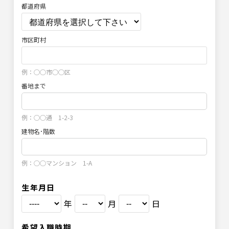
都道府県
市区町村
例：○○市○○区
番地まで
例：○○通 1-2-3
建物名･階数
例：○○マンション 1-A
生年月日
年
月
日
希望入職時期