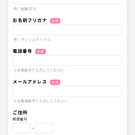
例：転職 花子
お名前フリガナ
必須
例：テンショク ハナコ
電話番号
必須
※半角数字で入力してください
メールアドレス
必須
※半角英数字で入力してください
ご住所
郵便番号
-