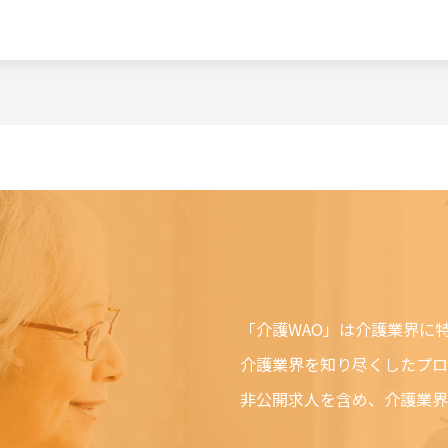
る理由でも通知なしに変更する場合があります。
止
全てまたは一部のサービスをいつでも、変更または停止することができ
、当社はできうる限りの方法で、利用者に対してその旨を事前に告知す
得ぬ場合は事前に告知することなく、サービスを変更・停止できるものと
い、利用者に損害が発生した場合、当社は一切の責任を負わないものと
ても当社は、第三者を介したものも含め、本ソフトウェアまたはサービ
責任を一切負いません。この責任の制約は、当社が、そのような損害の
ても、それが保証、契約、故意または無意識による不法行為、その他に
接、付随、結果的、特殊、懲戒的および懲罰的損害賠償を回避するため
が、第三者を介したものも含め、本ソフトウェアまたはサービスの使用
ソフトウェアまたはサービスを使用できないためか、本ソフトウェアま
「介護WAO」は介護業界に
ずれかの結果かにかかわらず、適用されます。この責任の制約は、権利
介護業界を知り尽くしたプロ
にかかわらず法律で許容された最大の範囲で適用されます。
非公開求人を含め、介護業界
Oにおいて以下の行為をすることはできません。