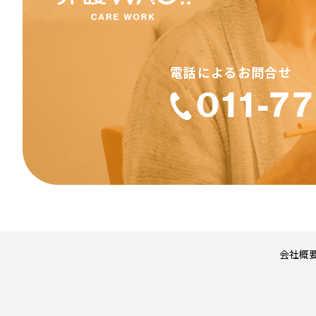
・虚偽の情報を登録
・第三者の著作権、
・犯罪的行為に結び
・公序良俗に反する
・反社会的活動に関
・法令、公序良俗に
011-7
・介護WAOで得た
・介護WAOの運営の
検索結果の内容
介護WAOは、ホー
検索結果として表示
して表示される情報
任を負いません。
著作権
会社概
介護WAOのレイアウ
ジや検索結果ページ
その他