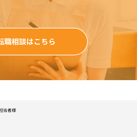
転職相談はこちら
す。介護WAOは、
ません。 検索結果と
介護WAOは一切の責
担当者様
護WAOのホームペー
禁じられています。