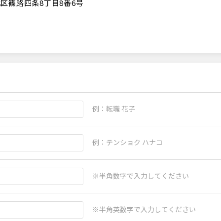
区篠路四条8丁目8番6号
例：転職 花子
例：テンショク ハナコ
※半角数字で入力してください
※半角英数字で入力してください