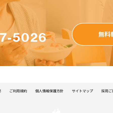
し、提供する行為
商標権、プライバシー権、肖像権等すべての法的権利を侵害する行為
つく行為
行為
する行為
反する行為、またはそのおそれのある行為
無料
77-5026
情報を利用しての営利を目的とした情報提供等の行為
妨げとなる一切の行為
ムページ内に掲載された求人情報を自動的に検索し、結果を作成しておりま
される内容に関して、カテゴリ分類目的以外の内容確認をおこなっており
の正確さ、信頼性、完全性、合法性、道徳性、著作権の許諾などについて
要
ご利用規約
個人情報保護方針
サイトマップ
採用ご
ト、デザインおよび構造に関する著作権はWA株式会社に帰属します。介
をWEBサイトで反映し、検索結果をリフォーマットして表示することは