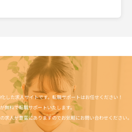
るものとします。サー
るものとします。但
します。 サービスの
します。
スの利用者による使用
可能性について通告さ
基づいているかどうか
に適用されます。この
または誤用および依存
たはサービスの中断、
特化した求人サイトです。転職サポートはお任せください！
侵害の防止方法による
が無料で転職サポートいたします。
の求人が豊富にありますのでお気軽にお問い合わせください。