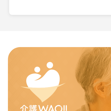
本利用規約は如何な
サービスの変更・停
当社は、当サイトの
ビス変更・停止の際
し、天災などやむを
変更または停止に伴
責任の制約
如何なる状況におい
または誤用に対する
れていた場合であっ
によらず、直接、間
責任の制約は、損害
の結果であるか、本
一時停止、終了のい
本質的目的の不履行
禁止事項
利用者は、介護WA