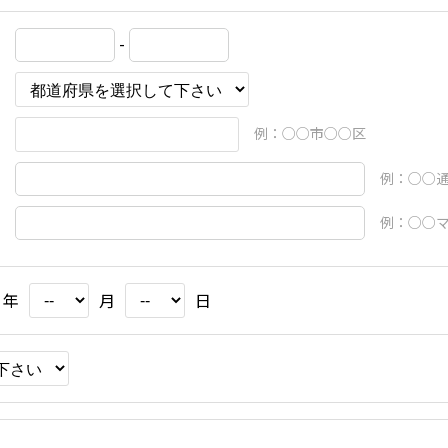
-
例：○○市○○区
例：○○通 
例：○○マ
年
月
日