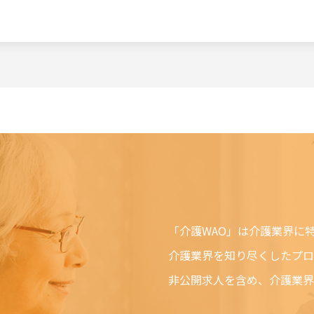
る理由でも通知なしに変更する場合があります。
止
全てまたは一部のサービスをいつでも、変更または停止することができ
、当社はできうる限りの方法で、利用者に対してその旨を事前に告知す
得ぬ場合は事前に告知することなく、サービスを変更・停止できるものと
い、利用者に損害が発生した場合、当社は一切の責任を負わないものと
ても当社は、第三者を介したものも含め、本ソフトウェアまたはサービ
責任を一切負いません。この責任の制約は、当社が、そのような損害の
ても、それが保証、契約、故意または無意識による不法行為、その他に
接、付随、結果的、特殊、懲戒的および懲罰的損害賠償を回避するため
が、第三者を介したものも含め、本ソフトウェアまたはサービスの使用
ソフトウェアまたはサービスを使用できないためか、本ソフトウェアま
「介護WAO」は介護業界に
ずれかの結果かにかかわらず、適用されます。この責任の制約は、権利
介護業界を知り尽くしたプロ
にかかわらず法律で許容された最大の範囲で適用されます。
非公開求人を含め、介護業界
Oにおいて以下の行為をすることはできません。