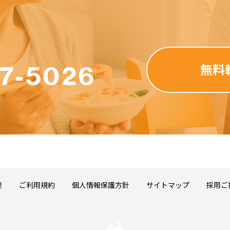
し、提供する行為
商標権、プライバシー権、肖像権等すべての法的権利を侵害する行為
つく行為
行為
する行為
反する行為、またはそのおそれのある行為
無料
77-5026
情報を利用しての営利を目的とした情報提供等の行為
妨げとなる一切の行為
ムページ内に掲載された求人情報を自動的に検索し、結果を作成しておりま
される内容に関して、カテゴリ分類目的以外の内容確認をおこなっており
の正確さ、信頼性、完全性、合法性、道徳性、著作権の許諾などについて
要
ご利用規約
個人情報保護方針
サイトマップ
採用ご
ト、デザインおよび構造に関する著作権はWA株式会社に帰属します。介
をWEBサイトで反映し、検索結果をリフォーマットして表示することは