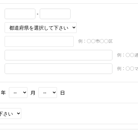
-
例：○○市○○区
例：○○通 
例：○○マ
年
月
日