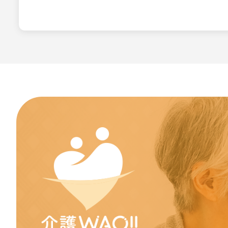
本利用規約は如何な
サービスの変更・停
当社は、当サイトの
ビス変更・停止の際
し、天災などやむを
変更または停止に伴
責任の制約
如何なる状況におい
または誤用に対する
れていた場合であっ
によらず、直接、間
責任の制約は、損害
の結果であるか、本
一時停止、終了のい
本質的目的の不履行
禁止事項
利用者は、介護WA