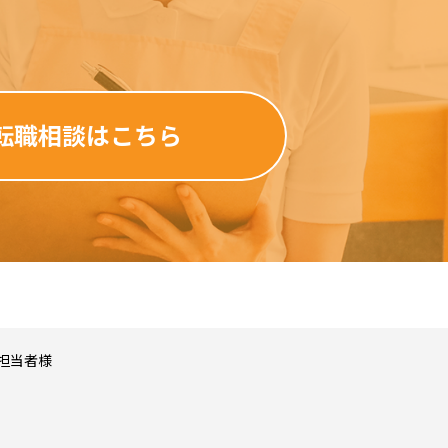
転職相談はこちら
す。介護WAOは、
ません。 検索結果と
介護WAOは一切の責
担当者様
護WAOのホームペー
禁じられています。