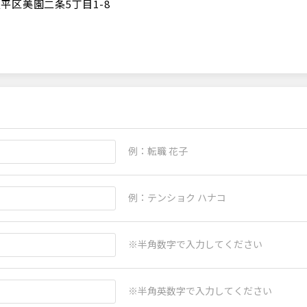
平区美園二条5丁目1-8
例：転職 花子
例：テンショク ハナコ
※半角数字で入力してください
※半角英数字で入力してください