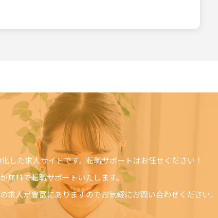
るものとします。サー
るものとします。但
します。 サービスの
します。
スの利用者による使用
可能性について通告さ
基づいているかどうか
に適用されます。この
または誤用および依存
たはサービスの中断、
特化した求人サイトです。転職サポートはお任せください！
侵害の防止方法による
が無料で転職サポートいたします。
の求人が豊富にありますのでお気軽にお問い合わせください。