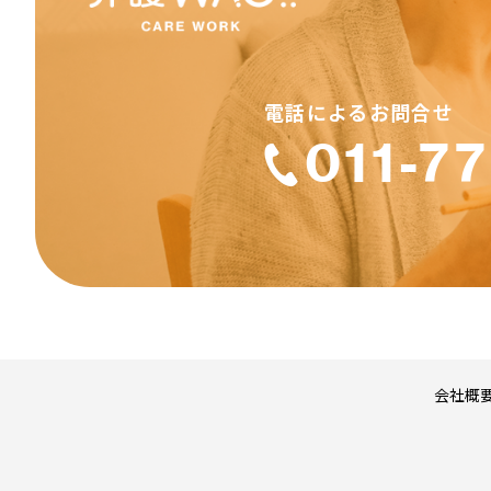
・虚偽の情報を登録
・第三者の著作権、
・犯罪的行為に結び
・公序良俗に反する
・反社会的活動に関
・法令、公序良俗に
011-7
・介護WAOで得た
・介護WAOの運営の
検索結果の内容
介護WAOは、ホー
検索結果として表示
して表示される情報
任を負いません。
著作権
会社概
介護WAOのレイアウ
ジや検索結果ページ
その他