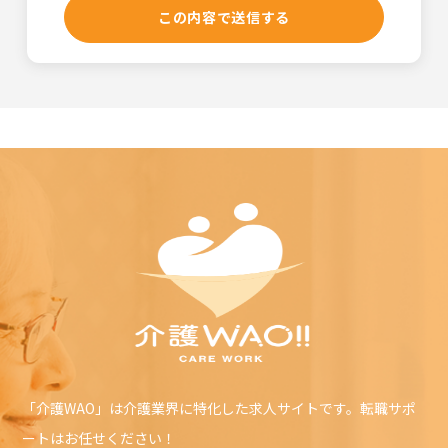
介護WAOの利用者は介護WAOの利用に関して適用される、以
下の利用規約を承認するものとします。
利用規約の変更
本利用規約は如何なる理由でも通知なしに変更する場合があ
ります。
サービスの変更・停止
当社は、当サイトの全てまたは一部のサービスをいつでも、
変更または停止することができるものとします。サービス変
更・停止の際、当社はできうる限りの方法で、利用者に対し
てその旨を事前に告知するものとします。但し、天災などや
むを得ぬ場合は事前に告知することなく、サービスを変更・
停止できるものとします。 サービスの変更または停止に伴
い、利用者に損害が発生した場合、当社は一切の責任を負わ
ないものとします。
責任の制約
如何なる状況においても当社は、第三者を介したものも含
め、本ソフトウェアまたはサービスの利用者による使用また
「介護WAO」は介護業界に特化した求人サイトです。転職サポ
は誤用に対する責任を一切負いません。この責任の制約は、
ートはお任せください！
当社が、そのような損害の可能性について通告されていた場