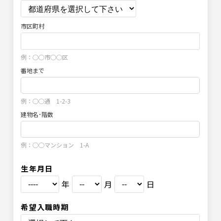
市区町村
例：○○市○○区
番地まで
例：○○通 1-2-3
建物名･階数
例：○○マンション 1-A
生年月日
年
月
日
希望入職時期