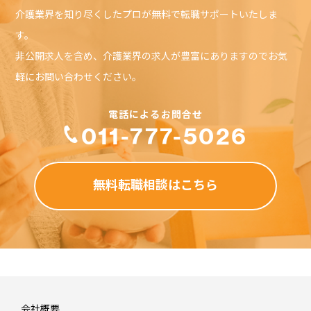
合であっても、それが保証、契約、故意または無意識による
介護業界を知り尽くしたプロが無料で転職サポートいたしま
不法行為、その他に基づいているかどうかによらず、直接、
す。
間接、付随、結果的、特殊、懲戒的および懲罰的損害賠償を
回避するために適用されます。この責任の制約は、損害が、
非公開求人を含め、介護業界の求人が豊富にありますのでお気
第三者を介したものも含め、本ソフトウェアまたはサービス
の使用または誤用および依存の結果であるか、本ソフトウェ
軽にお問い合わせください。
アまたはサービスを使用できないためか、本ソフトウェアま
たはサービスの中断、一時停止、終了のいずれかの結果かに
かかわらず、適用されます。この責任の制約は、権利侵害の
防止方法による本質的目的の不履行にかかわらず法律で許容
011-777-5026
された最大の範囲で適用されます。
禁止事項
無料転職相談はこちら
利用者は、介護WAOにおいて以下の行為をすることはできま
せん。
・虚偽の情報を登録し、提供する行為
・第三者の著作権、商標権、プライバシー権、肖像権等すべ
ての法的権利を侵害する行為
・犯罪的行為に結びつく行為
・公序良俗に反する行為
・反社会的活動に関する行為
・法令、公序良俗に反する行為、またはそのおそれのある行
為
会社概要