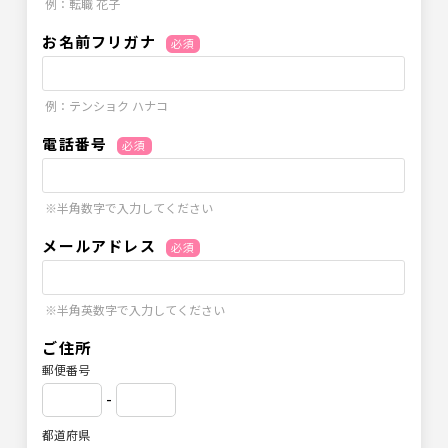
例：転職 花子
お名前フリガナ
必須
例：テンショク ハナコ
電話番号
必須
※半角数字で入力してください
メールアドレス
必須
※半角英数字で入力してください
ご住所
郵便番号
-
都道府県